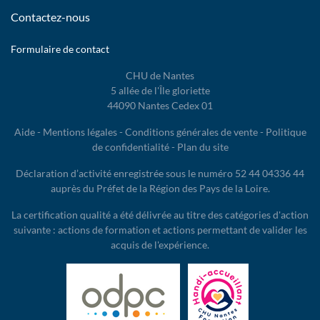
Contactez-nous
Formulaire de contact
CHU de Nantes
5 allée de l'Île gloriette
44090 Nantes Cedex 01
Aide
-
Mentions légales
-
Conditions générales de vente
-
Politique
de confidentialité
-
Plan du site
Déclaration d’activité enregistrée sous le numéro 52 44 04336 44
auprès du Préfet de la Région des Pays de la Loire.
La certification qualité a été délivrée au titre des catégories d'action
suivante : actions de formation et actions permettant de valider les
acquis de l'expérience.