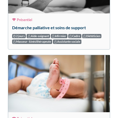
Présentiel
Démarche palliative et soins de support
2 jours
Aide-soignant
Infirmier
Cadre
Diététicien
Masseur- kinésithérapeute
Assistante sociale