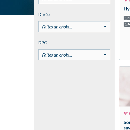
P
Hyg
Durée
1
M
Faites un choix...
DPC
Faites un choix...
P
Soi
sav