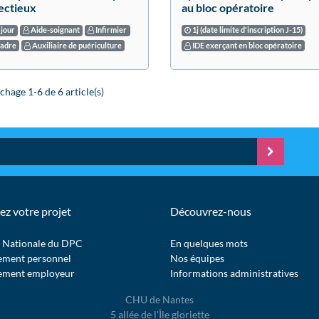
ectieux
au bloc opératoire
 jour
Aide-soignant
Infirmier
1j (date limite d'inscription J-15)
adre
Auxiliaire de puériculture
IDE exerçant en bloc opératoire
chage 1-6 de 6 article(s)
ez votre projet
Découvrez-nous
 Nationale du DPC
En quelques mots
ement personnel
Nos équipes
ement employeur
Informations administratives
CHU de Nantes
5 allée de l'Île gloriette