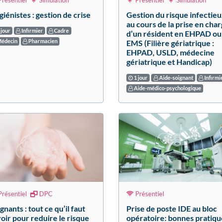
résentiel
Simulation
Présentiel
Simulation
iénistes : gestion de crise
Gestion du risque infectie
au cours de la prise en cha
 jour
Infirmier
Cadre
d’un résident en EHPAD ou
édecin
Pharmacien
EMS (Filière gériatrique :
EHPAD, USLD, médecine
gériatrique et Handicap)
1 jour
Aide-soignant
Infirmi
Aide-médico-psychologique
résentiel
DPC
Présentiel
gnants : tout ce qu’il faut
Prise de poste IDE au bloc
oir pour reduire le risque
opératoire: bonnes pratiqu