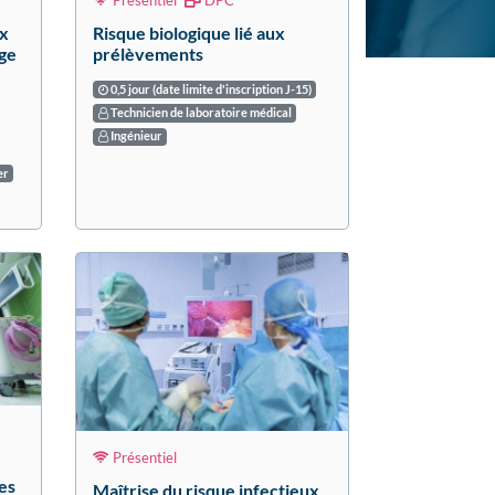
Présentiel
DPC
ux
Risque biologique lié aux
rge
prélèvements
0,5 jour (date limite d'inscription J-15)
Technicien de laboratoire médical
Ingénieur
er
Présentiel
es
Maîtrise du risque infectieux