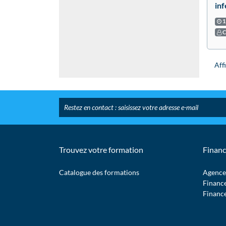
inf
1
C
Affi
Trouvez votre formation
Financ
Catalogue des formations
Agence
Financ
Financ