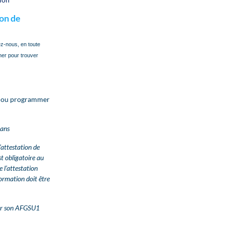
ion de
ez-nous, en toute
ner pour trouver
és ou programmer
 ans
’attestation de
st obligatoire au
 l’attestation
formation doit être
er son AFGSU1