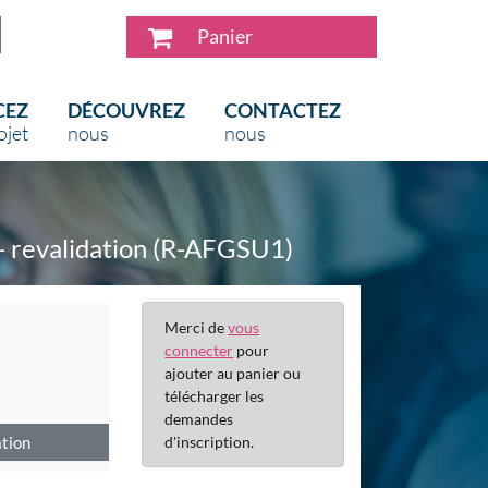
Panier
CEZ
DÉCOUVREZ
CONTACTEZ
ojet
nous
nous
- revalidation (R-AFGSU1)
Merci de
vous
connecter
pour
ajouter au panier ou
télécharger les
demandes
ation
d'inscription.