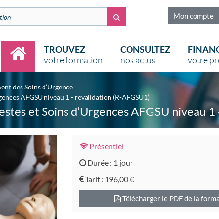
Mon compte
TROUVEZ
CONSULTEZ
FINAN
votre formation
nos actus
votre pr
Accueil (page active)
ent des Soins d’Urgence
rgences AFGSU niveau 1 - revalidation (R-AFGSU1)
estes et Soins d’Urgences AFGSU niveau 1 
Présentiel
Durée : 1 jour
Tarif :
196,00 €
Télécharger le PDF de la form