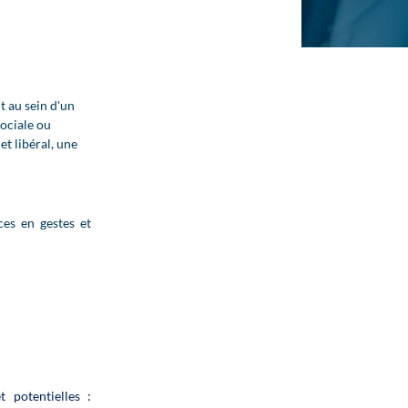
t au sein d'un
ociale ou
t libéral, une
ces en gestes et
 potentielles :