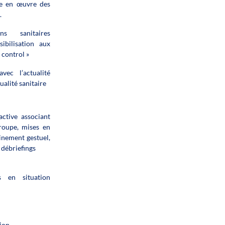
ise en œuvre des
.
ns sanitaires
sibilisation aux
 control »
ec l’actualité
ualité sanitaire
ctive associant
roupe, mises en
ainement gestuel,
 débriefings
s en situation
ion