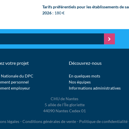
Tarifs préférentiels pour les établissements de sa
2026
: 180 €
ez votre projet
Découvrez-nous
 Nationale du DPC
En quelques mots
ement personnel
Nos équipes
ement employeur
Informations administratives
CHU de Nantes
5 allée de l'Île gloriette
44090 Nantes Cedex 01
ons légales
-
Conditions générales de vente
-
Politique de confidentialité